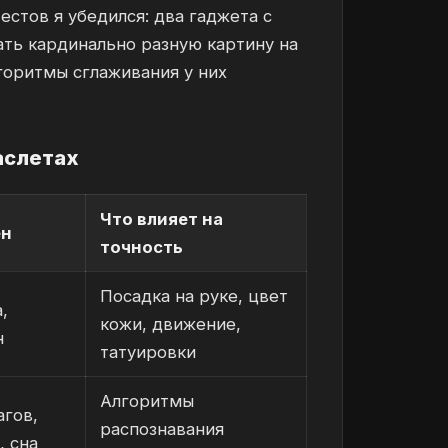
естов я убедился: два гаджета с
ть кардинально разную картину на
горитмы сглаживания у них
аслетах
Что влияет на
ен
точность
Посадка на руке, цвет
,
кожи, движение,
н
татуировки
Алгоритмы
гов,
распознавания
, сна