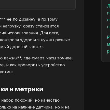
Л
п
* не по дизайну, а по тому,
с
и нагрузку, сразу становится
п
ия использования. Для бега,
Р
 контроля здоровья нужны разные
м
самый дорогой гаджет.
р
но важны**, где смарт-часы точнее
ее, и как проверить устройство
кетинг.
ки и метрики
набор похожий, но качество
лько на наличие датчика, но и на