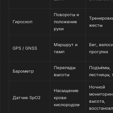
Повороты и
Тренировки
Гироскоп
положение
жесты
руки
Маршрут и
Бег, велос
GPS / GNSS
темп
прогулки
Перепады
Подъёмы,
Барометр
высоты
лестницы, 
Ночной
Насыщение
мониторин
Датчик SpO2
крови
высота,
кислородом
восстанов