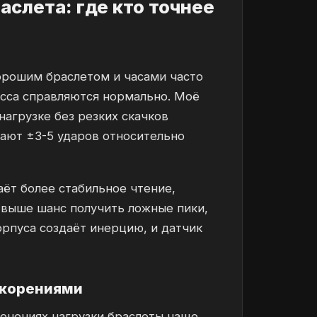
слета: где кто точнее
орошим браслетом и часами часто
ласса справляются нормально. Моё
агрузке без резких скачков
дают ±3-5 ударов относительно
аёт более стабильное чтение,
в выше шанс получить ложные пики,
орпуса создаёт инерцию, и датчик
ускорениями
менениях нагрузки браслеты чаще