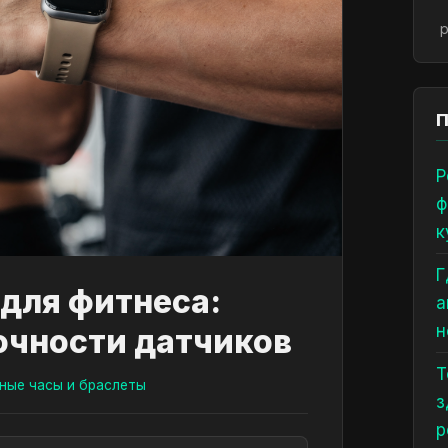
р
П
Р
ф
к
Г
для фитнеса:
а
н
очности датчиков
Т
ные часы и браслеты
з
р