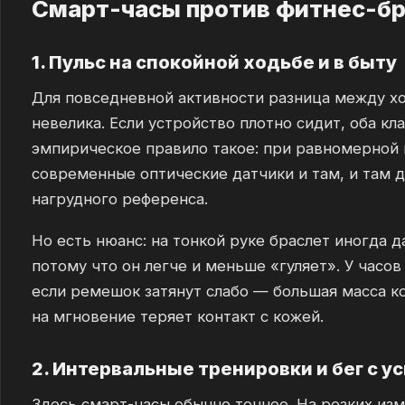
Смарт-часы против фитнес-бра
1. Пульс на спокойной ходьбе и в быту
Для повседневной активности разница между х
невелика. Если устройство плотно сидит, оба к
эмпирическое правило такое: при равномерной н
современные оптические датчики и там, и там 
нагрудного референса.
Но есть нюанс: на тонкой руке браслет иногда д
потому что он легче и меньше «гуляет». У часо
если ремешок затянут слабо — большая масса к
на мгновение теряет контакт с кожей.
2. Интервальные тренировки и бег с 
Здесь смарт-часы обычно точнее. На резких из