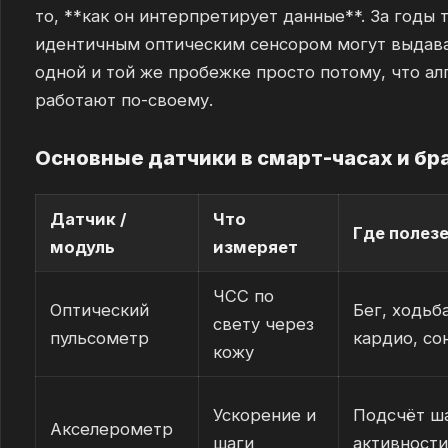
то, **как он интерпретирует данные**. За годы т
идентичным оптическим сенсором могут выдава
одной и той же пробежке просто потому, что ал
работают по-своему.
Основные датчики в смарт-часах и бр
Датчик /
Что
Где полез
модуль
измеряет
ЧСС по
Оптический
Бег, ходьба
свету через
пульсометр
кардио, со
кожу
Ускорение и
Подсчёт ша
Акселерометр
шаги
активности