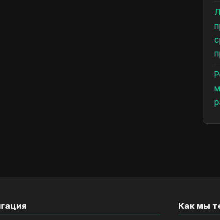
Л
п
с
п
Р
м
р
игация
Как мы т