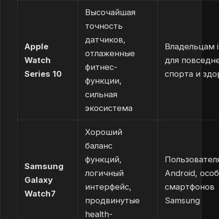
Высочайшая
точность
датчиков,
Apple
Владельцам i
отлаженные
Watch
для повседн
фитнес-
Series 10
спорта и здо
функции,
сильная
экосистема
Хороший
баланс
функций,
Пользовател
Samsung
логичный
Android, осо
Galaxy
интерфейс,
смартфонов
Watch7
продвинутые
Samsung
health-