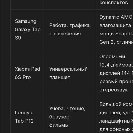
конспектов
Dynamic AMO
Samsung
Работа, графика,
влагозащита 
Galaxy Tab
развлечения
мощь Snapdr
S9
Gen 2, отлич
Огромный
12,4‑дюймов
Xiaomi Pad
Универсальный
дисплей 144 
6S Pro
планшет
резвый проц
стереозвук
Большой ком
Учёба, чтение,
Lenovo
дисплей, удо
браузер,
Tab P12
ландшафтны
фильмы
для офисных 