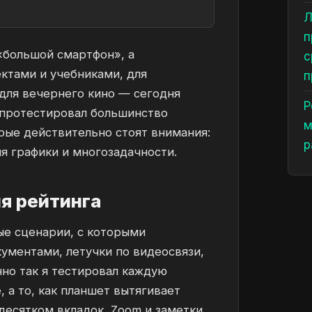
Л
п
«большой смартфон», а
с
ктами и учебниками, для
п
 для вечернего кино — сегодня
Р
Я протестировал большинство
м
рые действительно стоят внимания:
р
я графики и многозадачности.
я рейтинга
ые сценарии, с которыми
кументами, летучки по видеосвязи,
нно так я тестировал каждую
 а то, как планшет вытягивает
 десятком вкладок, Zoom и заметки