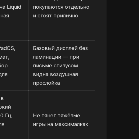
а Liquid
покупаются отдельно
рная
и стоят прилично
PadOS,
Базовый дисплей без
мат,
ламинации — при
бор
письме стилусом
для
видна воздушная
прослойка
 в
ркий
0 Гц,
Не тянет тяжёлые
ля
игры на максималках