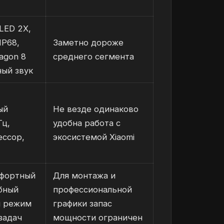
LED 2X,
IP68,
Заметно дороже
agon 8
среднего сегмента
ный звук
ый
Не везде одинаково
Гц,
удобна работа с
ессор,
экосистемой Xiaomi
фортный
Для монтажа и
бный
профессиональной
й режим
графики запас
задач
мощности ограничен