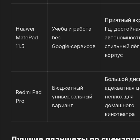
Приятный эк
Huawei
Учёба и работа
Гц, достойна
MatePad
без
автономност
11.5
Google‑сервисов
стильный лёг
корпус
Большой дис
Бюджетный
адекватная ц
Redmi Pad
универсальный
неплох для
Pro
вариант
домашнего
кинотеатра
Лучшие планшеты по сценария