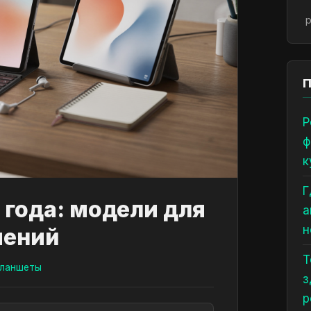
р
П
Р
ф
к
Г
 года: модели для
а
н
чений
Т
ланшеты
з
р