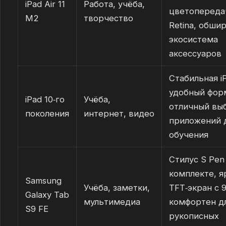
iPad Air 11
Работа, учёба,
цветопередач
M2
творчество
Retina, обши
экосистема
аксессуаров
Стабильная i
удобный фор
iPad 10‑го
Учёба,
отличный вы
поколения
интернет, видео
приложений 
обучения
Стилус S Pen
комплекте, я
Samsung
Учёба, заметки,
TFT‑экран c 9
Galaxy Tab
мультимедиа
комфортен д
S9 FE
рукописных