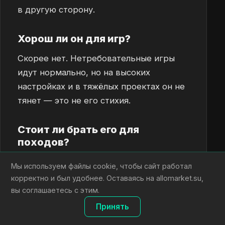
в другую сторону.
Хорош ли он для игр?
Скорее нет. Нетребовательные игры
идут нормально, но на высоких
настройках и в тяжёлых проектах он не
тянет — это не его стихия.
Стоит ли брать его для
походов?
Да, если нужен надёжный аппарат с
Мы используем файлы cookie, чтобы сайт работал
приличной автономностью и вы готовы
корректно и был удобнее. Оставаясь на allomarket.su,
мириться с весом и спецификой
вы соглашаетесь с этим.
защищённого корпуса.
Принять