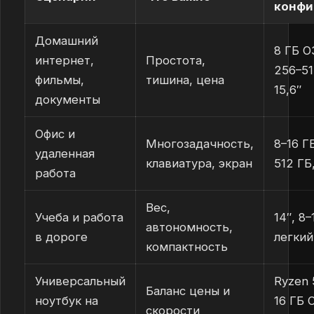
конфи
Домашний
8 ГБ О
интернет,
Простота,
256–51
фильмы,
тишина, цена
15,6″
документы
Офис и
Многозадачность,
8–16 Г
удаленная
клавиатура, экран
512 ГБ,
работа
Вес,
Учеба и работа
14″, 8–
автономность,
в дороге
легкий
компактность
Универсальный
Ryzen 5
Баланс цены и
ноутбук на
16 ГБ 
скорости