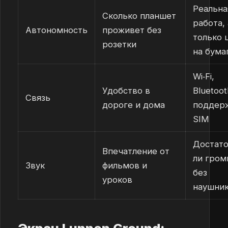
Реальна
Сколько планшет
работа, 
Автономность
проживет без
только 
розетки
на бума
Wi‑Fi,
Удобство в
Bluetoot
Связь
дороге и дома
поддер
SIM
Достат
Впечатление от
ли гром
Звук
фильмов и
без
уроков
наушни