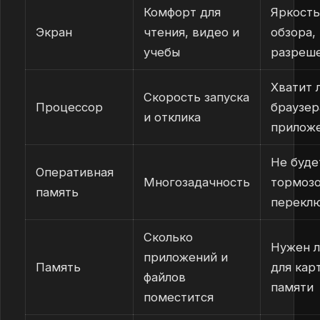
Комфорт для
Яркость
Экран
чтения, видео и
обзора,
учебы
разреш
Хватит 
Скорость запуска
Процессор
браузер
и отклика
прилож
Не буде
Оперативная
Многозадачность
тормозо
память
перекл
Сколько
Нужен л
приложений и
Память
для кар
файлов
памяти
поместится