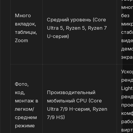
мног
Много
без
Средний уровень (Core
вкладок,
микр
Ultra 5, Ryzen 5, Ryzen 7
таблицы,
стаб
U-серия)
Zoom
виде
дем
экра
Уско
ренд
Фото,
Ligh
код,
Производительный
ренд
монтаж в
мобильный CPU (Core
прое
легком/
Ultra 7/9 H-серия, Ryzen
ком
среднем
7/9 HS)
рабо
режиме
вир