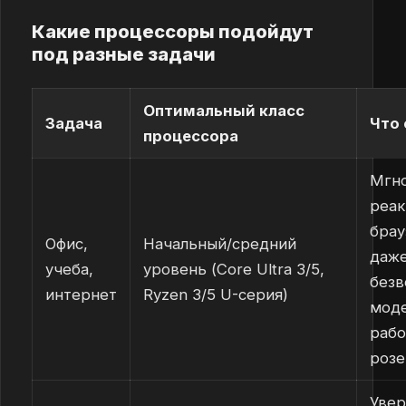
Какие процессоры подойдут
под разные задачи
Оптимальный класс
Задача
Что
процессора
Мгн
реак
брау
Офис,
Начальный/средний
даже
учеба,
уровень (Core Ultra 3/5,
безв
интернет
Ryzen 3/5 U-серия)
моде
рабо
розе
Увер