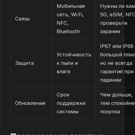
Мобильная
Нужны ли ва
сеть, Wi‑Fi,
5G, eSIM, NF
Связь
NFC,
проверьте
Bluetooth
заранее
IP67 или IP68
Устойчивость
большой плюс
Защита
к пыли и
но не всегда
влаге
гарантия при
падении
Срок
Чем дольше,
Обновления
поддержки
тем спокойне
системы
покупка