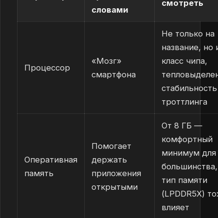
смотреть
словами
Не только на
название, но 
«Мозг»
класс чипа,
Процессор
смартфона
тепловыделен
стабильность
троттлинга
От 8 ГБ —
комфортный
Помогает
минимум для
Оперативная
держать
большинства,
память
приложения
тип памяти
открытыми
(LPDDR5X) т
влияет